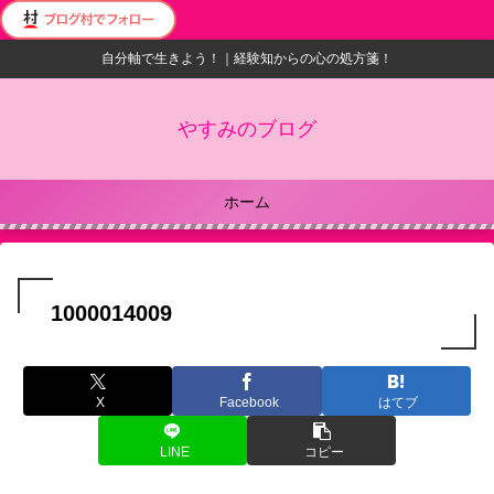
自分軸で生きよう！｜経験知からの心の処方箋！
やすみのブログ
ホーム
1000014009
X
Facebook
はてブ
LINE
コピー