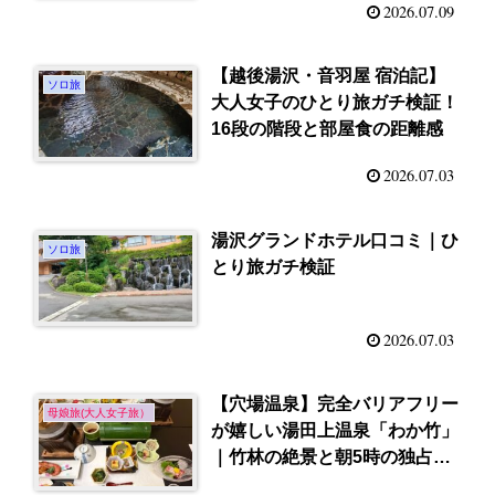
2026.07.09
【越後湯沢・音羽屋 宿泊記】
ソロ旅
大人女子のひとり旅ガチ検証！
16段の階段と部屋食の距離感
2026.07.03
湯沢グランドホテル口コミ｜ひ
ソロ旅
とり旅ガチ検証
2026.07.03
【穴場温泉】完全バリアフリー
母娘旅(大人女子旅）
が嬉しい湯田上温泉「わか竹」
｜竹林の絶景と朝5時の独占露
天風呂を正直レポ