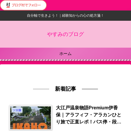
自分軸で生きよう！｜経験知からの心の処方箋！
やすみのブログ
ホーム
新着記事
大江戸温泉物語Premium伊香
ソロ旅
保｜アラフィフ・アラカンひと
り旅で正直レポ！バス停・段
差・ドライヤーは？