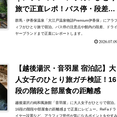
旅で正直レポ！バス停・段差・
ドライヤーは？
群馬・伊香保温泉「大江戸温泉物語Premium伊香保」にアラ
ィフがひとり旅で宿泊。バス停の注意点や館内の段差、ドラ
ヤーブランドまで正直にレポートします。
2026.07.0
【越後湯沢・音羽屋 宿泊記】大
人女子のひとり旅ガチ検証！16
段の階段と部屋食の距離感
越後湯沢の純和風旅館「音羽屋」に大人女子がひとりで宿泊
16段の階段や部屋食の距離感まで正直にレビュー。ReFaドラ
イヤー設置など、アラフィフ世代が気になるポイントをやす