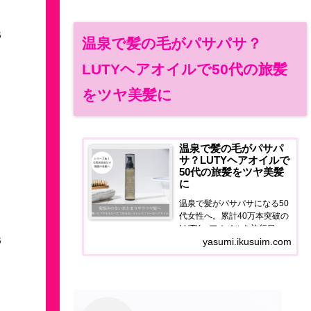
3
温泉で髪の毛がパサパサ？
LUTYヘアオイルで50代の旅髪
をツヤ美髪に
温泉で髪の毛がパサパ
サ？LUTYヘアオイルで
50代の旅髪をツヤ美髪
に
温泉で髪がパサパサになる50
代女性へ。累計40万本突破の
LUTYヘアオイルを旅行目線
3
で正直レビュー。泉質ダメー
yasumi.ikusuim.com
ジ・宿のドライヤー問題を解
決するヘアケア習慣をご紹介
します。