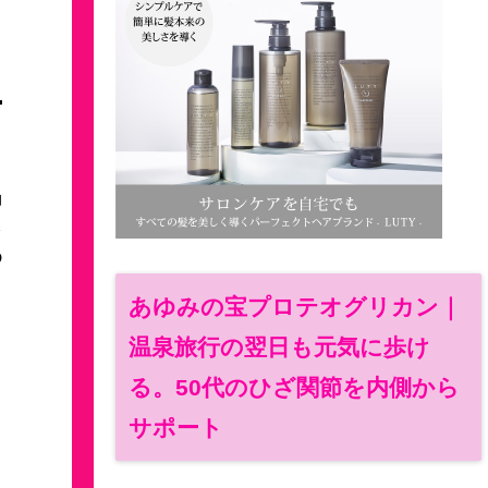
天
、
泊
竹
9
。
あゆみの宝プロテオグリカン｜
温泉旅行の翌日も元気に歩け
る。50代のひざ関節を内側から
サポート