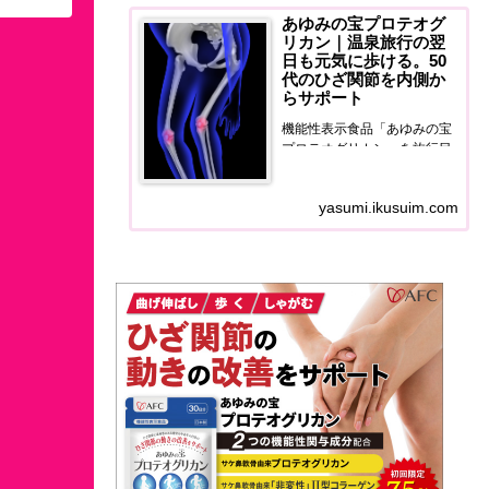
あゆみの宝プロテオグ
リカン｜温泉旅行の翌
日も元気に歩ける。50
代のひざ関節を内側か
らサポート
機能性表示食品「あゆみの宝
プロテオグリカン」を旅行目
線でレビュー。温泉旅行の翌
日に膝の違和感に悩む50代
yasumi.ikusuim.com
へ、ひざ関節と筋肉量をダブ
ルサポートするサプリの正直
な使用感をお届けします。50
代のひざ関節を内側からサポ
ートする。