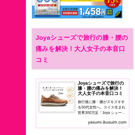
Joyaシューズで旅行の膝・腰の
痛みを解決！大人女子の本音口
コミ
Joyaシューズで旅行の
膝・腰の痛みを解決！
大人女子の本音口コミ
旅行後に膝・腰がズキズキす
る50代女性へ。スイス生まれ
世界300万足「Joya シュー
ズ」の使用感・口コミ・価格
yasumi.ikusuim.com
を正直レポート。旅を最後ま
で歩き切れる足元に