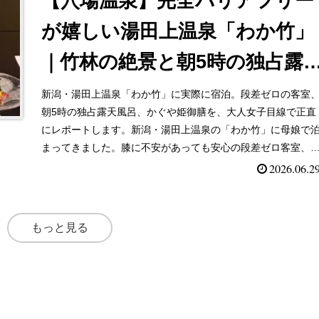
【穴場温泉】完全バリアフリー
が嬉しい湯田上温泉「わか竹」
｜竹林の絶景と朝5時の独占露
風呂を正直レポ
新潟・湯田上温泉「わか竹」に実際に宿泊。段差ゼロの客室
朝5時の独占露天風呂、かぐや姫御膳を、大人女子目線で正直
にレポートします。新潟・湯田上温泉の「わか竹」に母娘で
まってきました。膝に不安があっても安心の段差ゼロ客室、
林の絶景、朝5時の独占露天風呂、ドライヤー事情まで大人女
2026.06.2
子目線で正直にレポート。バリアフリー重視の方は必見です
もっと見る