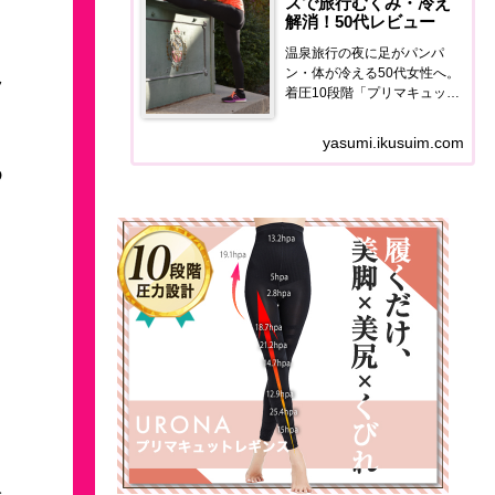
スで旅行むくみ・冷え
解消！50代レビュー
温泉旅行の夜に足がパンパ
ン・体が冷える50代女性へ。
フ
着圧10段階「プリマキュット
レギンス」の使用感・価格・
イ
口コミを正直レポート。翌朝
yasumi.ikusuim.com
の足の軽さが全然違います。
9
。
み