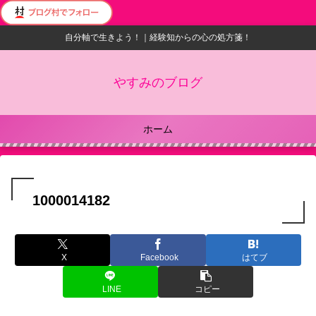
自分軸で生きよう！｜経験知からの心の処方箋！
やすみのブログ
ホーム
1000014182
X
Facebook
はてブ
LINE
コピー