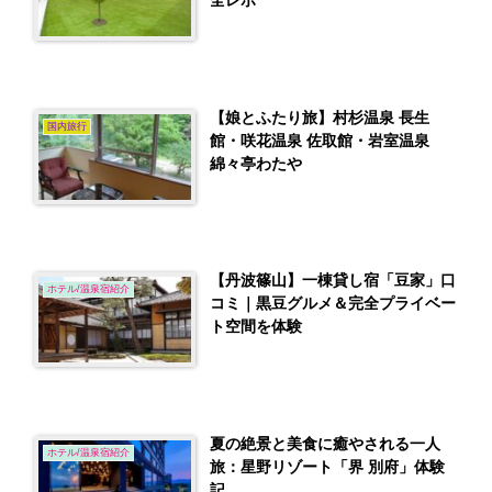
全レポ
【娘とふたり旅】村杉温泉 長生
国内旅行
館・咲花温泉 佐取館・岩室温泉
綿々亭わたや
【丹波篠山】一棟貸し宿「豆家」口
ホテル/温泉宿紹介
コミ｜黒豆グルメ＆完全プライベー
ト空間を体験
夏の絶景と美食に癒やされる一人
ホテル/温泉宿紹介
旅：星野リゾート「界 別府」体験
記