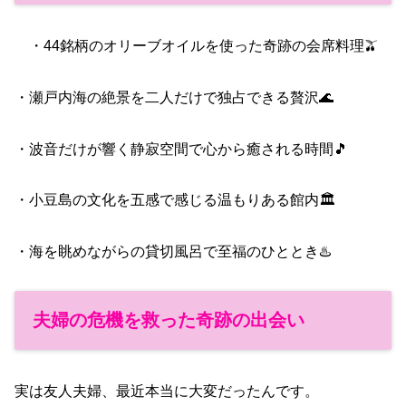
・44銘柄のオリーブオイルを使った奇跡の会席料理🫒
・瀬戸内海の絶景を二人だけで独占できる贅沢🌊
・波音だけが響く静寂空間で心から癒される時間🎵
・小豆島の文化を五感で感じる温もりある館内🏛️
・海を眺めながらの貸切風呂で至福のひととき♨️
夫婦の危機を救った奇跡の出会い
実は友人夫婦、最近本当に大変だったんです。