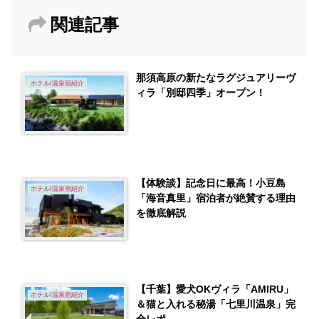
関連記事
那須高原の新たなラグジュアリーヴ
ホテル/温泉宿紹介
ィラ「別邸四季」オープン！
【体験談】記念日に最高！小豆島
ホテル/温泉宿紹介
「海音真里」宿泊者が絶賛する理由
を徹底解説
【千葉】愛犬OKヴィラ「AMIRU」
ホテル/温泉宿紹介
＆猫と入れる秘湯「七里川温泉」完