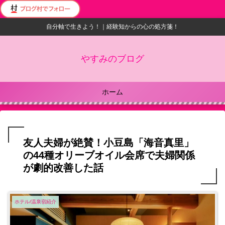
自分軸で生きよう！｜経験知からの心の処方箋！
やすみのブログ
ホーム
友人夫婦が絶賛！小豆島「海音真里」
の44種オリーブオイル会席で夫婦関係
が劇的改善した話
ホテル/温泉宿紹介