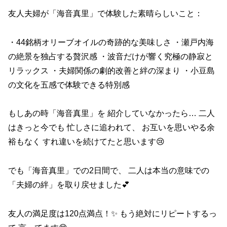
友人夫婦が「海音真里」で体験した素晴らしいこと：
・44銘柄オリーブオイルの奇跡的な美味しさ ・瀬戸内海
の絶景を独占する贅沢感 ・波音だけが響く究極の静寂と
リラックス ・夫婦関係の劇的改善と絆の深まり ・小豆島
の文化を五感で体験できる特別感
もしあの時「海音真里」を 紹介していなかったら… 二人
はきっと今でも 忙しさに追われて、 お互いを思いやる余
裕もなく すれ違いを続けてたと思います😢
でも「海音真里」での2日間で、 二人は本当の意味での
「夫婦の絆」を取り戻せました💕
友人の満足度は120点満点！✨ もう絶対にリピートするっ