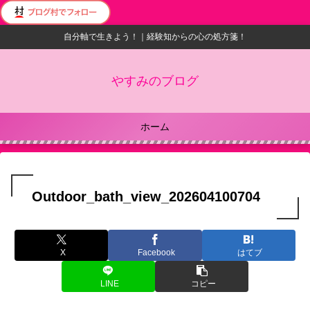
自分軸で生きよう！｜経験知からの心の処方箋！
やすみのブログ
ホーム
Outdoor_bath_view_202604100704
X
Facebook
はてブ
LINE
コピー