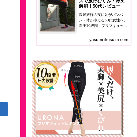
スで旅行むくみ・冷え
解消！50代レビュー
温泉旅行の夜に足がパンパ
ン・体が冷える50代女性へ。
着圧10段階「プリマキュット
レギンス」の使用感・価格・
口コミを正直レポート。翌朝
yasumi.ikusuim.com
の足の軽さが全然違います。