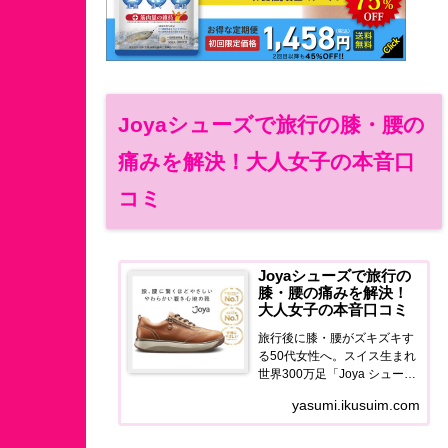
Joyaシューズで旅行の膝・腰の
痛みを解決！大人女子の本音口
コミ
Joyaシューズで旅行の
膝・腰の痛みを解決！
大人女子の本音口コミ
旅行後に膝・腰がズキズキす
る50代女性へ。スイス生まれ
世界300万足「Joya シュー
ズ」の使用感・口コミ・価格
yasumi.ikusuim.com
を正直レポート。旅を最後ま
で歩き切れる足元に