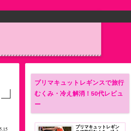
プリマキュットレギンスで旅行
むくみ・冷え解消！50代レビュ
ー
プリマキュットレギン
5.15