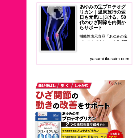
あゆみの宝プロテオグ
リカン｜温泉旅行の翌
日も元気に歩ける。50
代のひざ関節を内側か
らサポート
機能性表示食品「あゆみの宝
プロテオグリカン」を旅行目
線でレビュー。温泉旅行の翌
日に膝の違和感に悩む50代
yasumi.ikusuim.com
へ、ひざ関節と筋肉量をダブ
ルサポートするサプリの正直
な使用感をお届けします。50
代のひざ関節を内側からサポ
ートする。