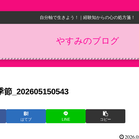
自分軸で生きよう！｜経験知からの心の処方箋！
やすみのブログ
202605150543
はてブ
LINE
コピー
2026.0