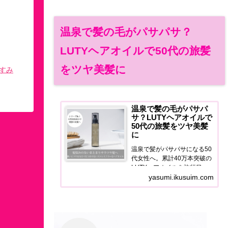
温泉で髪の毛がパサパサ？
LUTYヘアオイルで50代の旅髪
をツヤ美髪に
すみ
温泉で髪の毛がパサパ
サ？LUTYヘアオイルで
50代の旅髪をツヤ美髪
に
温泉で髪がパサパサになる50
代女性へ。累計40万本突破の
LUTYヘアオイルを旅行目線
で正直レビュー。泉質ダメー
yasumi.ikusuim.com
ジ・宿のドライヤー問題を解
決するヘアケア習慣をご紹介
します。