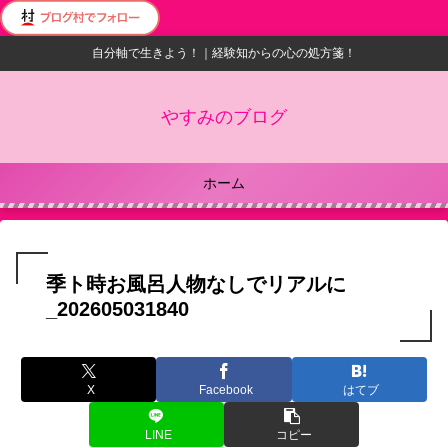
自分軸で生きよう！｜経験知からの心の処方箋！
やすみのブログ
ホーム
季ト時お風呂人物なしでリアルに
_202605031840
X
Facebook
はてブ
LINE
コピー