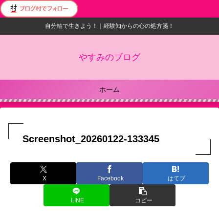
自分軸で生きよう！｜経験知からの心の処方箋！
やすみのブログ
ホーム
Screenshot_20260122-133345
X
Facebook
はてブ
LINE
コピー