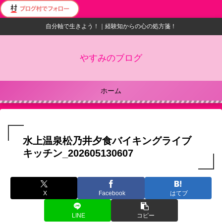
自分軸で生きよう！｜経験知からの心の処方箋！
やすみのブログ
ホーム
水上温泉松乃井夕食バイキングライブ
キッチン_202605130607
X
Facebook
はてブ
LINE
コピー