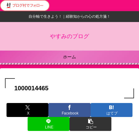
自分軸で生きよう！｜経験知からの心の処方箋！
やすみのブログ
ホーム
1000014465
X
Facebook
はてブ
LINE
コピー