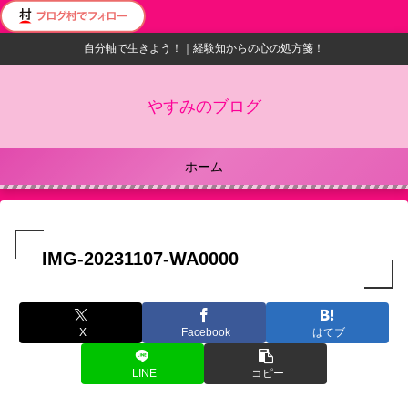
自分軸で生きよう！｜経験知からの心の処方箋！
やすみのブログ
ホーム
IMG-20231107-WA0000
X
Facebook
はてブ
LINE
コピー