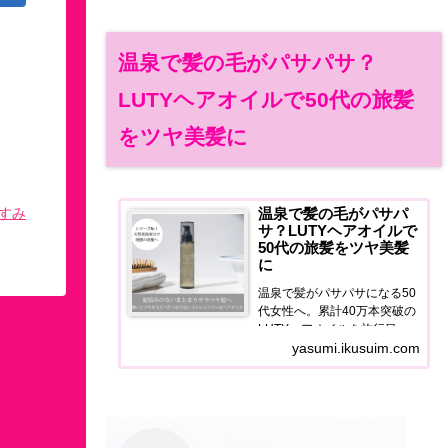
温泉で髪の毛がパサパサ？
LUTYヘアオイルで50代の旅髪
をツヤ美髪に
すみ
温泉で髪の毛がパサパ
サ？LUTYヘアオイルで
50代の旅髪をツヤ美髪
に
温泉で髪がパサパサになる50
代女性へ。累計40万本突破の
LUTYヘアオイルを旅行目線
で正直レビュー。泉質ダメー
yasumi.ikusuim.com
ジ・宿のドライヤー問題を解
決するヘアケア習慣をご紹介
します。