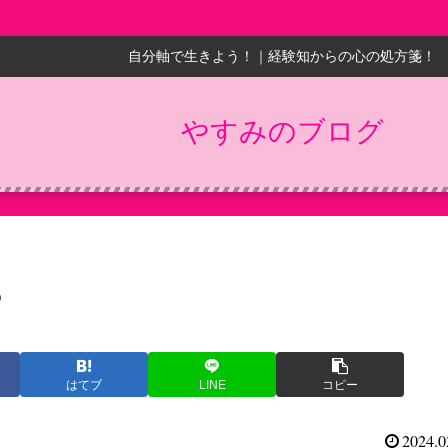
自分軸で生きよう！｜経験知からの心の処方箋！
やすみのブログ
5
はてブ
LINE
コピー
2024.0