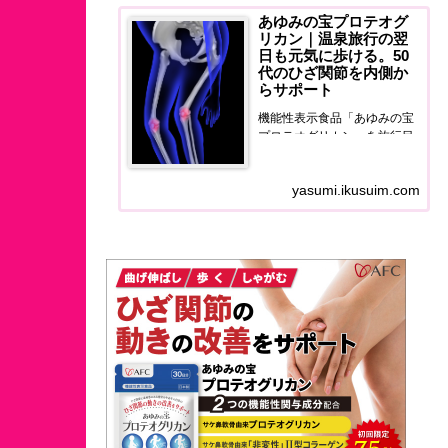
あゆみの宝プロテオグ
リカン｜温泉旅行の翌
日も元気に歩ける。50
代のひざ関節を内側か
らサポート
機能性表示食品「あゆみの宝
プロテオグリカン」を旅行目
線でレビュー。温泉旅行の翌
日に膝の違和感に悩む50代
yasumi.ikusuim.com
へ、ひざ関節と筋肉量をダブ
ルサポートするサプリの正直
な使用感をお届けします。50
代のひざ関節を内側からサポ
ートする。