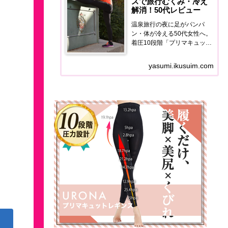
スで旅行むくみ・冷え
解消！50代レビュー
温泉旅行の夜に足がパンパ
ン・体が冷える50代女性へ。
着圧10段階「プリマキュット
レギンス」の使用感・価格・
口コミを正直レポート。翌朝
yasumi.ikusuim.com
の足の軽さが全然違います。