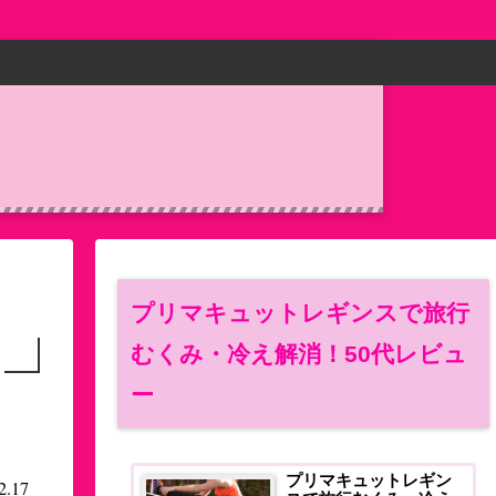
プリマキュットレギンスで旅行
むくみ・冷え解消！50代レビュ
ー
プリマキュットレギン
2.17