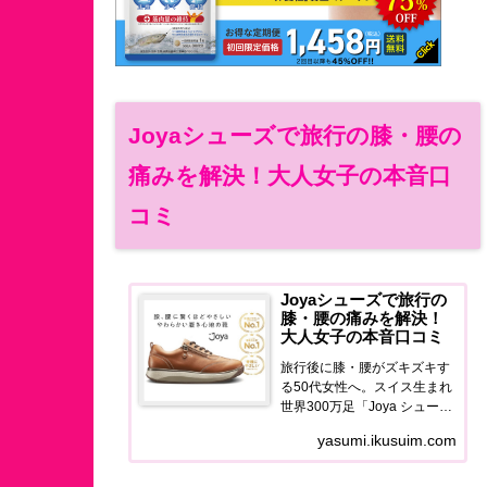
Joyaシューズで旅行の膝・腰の
痛みを解決！大人女子の本音口
コミ
Joyaシューズで旅行の
膝・腰の痛みを解決！
大人女子の本音口コミ
旅行後に膝・腰がズキズキす
る50代女性へ。スイス生まれ
世界300万足「Joya シュー
ズ」の使用感・口コミ・価格
yasumi.ikusuim.com
を正直レポート。旅を最後ま
で歩き切れる足元に