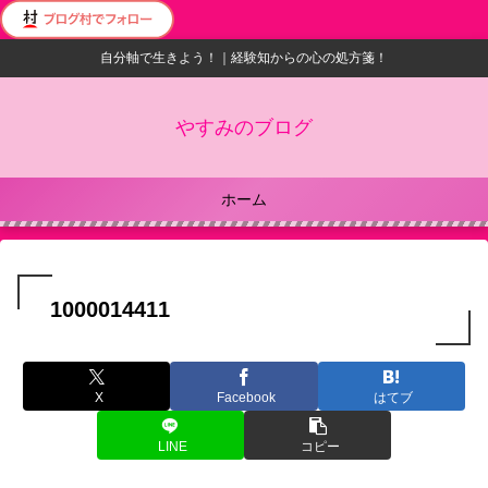
自分軸で生きよう！｜経験知からの心の処方箋！
やすみのブログ
ホーム
1000014411
X
Facebook
はてブ
LINE
コピー