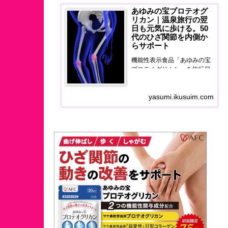
あゆみの宝プロテオグ
リカン｜温泉旅行の翌
日も元気に歩ける。50
代のひざ関節を内側か
らサポート
機能性表示食品「あゆみの宝
プロテオグリカン」を旅行目
線でレビュー。温泉旅行の翌
日に膝の違和感に悩む50代
yasumi.ikusuim.com
へ、ひざ関節と筋肉量をダブ
ルサポートするサプリの正直
な使用感をお届けします。50
代のひざ関節を内側からサポ
ートする。