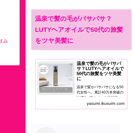
温泉で髪の毛がパサパサ？
LUTYヘアオイルで50代の旅髪
をツヤ美髪に
すみ
温泉で髪の毛がパサパ
サ？LUTYヘアオイルで
50代の旅髪をツヤ美髪
に
温泉で髪がパサパサになる50
代女性へ。累計40万本突破の
LUTYヘアオイルを旅行目線
で正直レビュー。泉質ダメー
yasumi.ikusuim.com
ジ・宿のドライヤー問題を解
決するヘアケア習慣をご紹介
します。