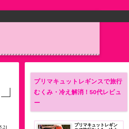
プリマキュットレギンスで旅行
むくみ・冷え解消！50代レビュ
ー
プリマキュットレギン
5.21