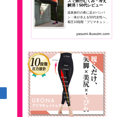
スで旅行むくみ・冷え
解消！50代レビュー
温泉旅行の夜に足がパンパ
ン・体が冷える50代女性へ。
着圧10段階「プリマキュット
レギンス」の使用感・価格・
口コミを正直レポート。翌朝
yasumi.ikusuim.com
の足の軽さが全然違います。