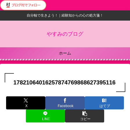
自分軸で生きよう！｜経験知からの心の処方箋！
やすみのブログ
ホーム
17821064016257874769868627395116
X
Facebook
はてブ
LINE
コピー