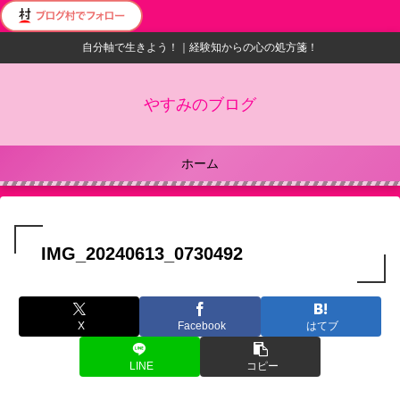
自分軸で生きよう！｜経験知からの心の処方箋！
やすみのブログ
ホーム
IMG_20240613_0730492
X
Facebook
はてブ
LINE
コピー