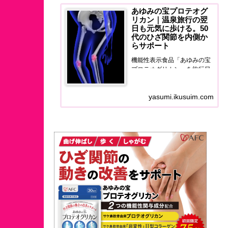
あゆみの宝プロテオグ
リカン｜温泉旅行の翌
日も元気に歩ける。50
代のひざ関節を内側か
らサポート
機能性表示食品「あゆみの宝
プロテオグリカン」を旅行目
線でレビュー。温泉旅行の翌
日に膝の違和感に悩む50代
yasumi.ikusuim.com
へ、ひざ関節と筋肉量をダブ
ルサポートするサプリの正直
な使用感をお届けします。50
代のひざ関節を内側からサポ
ートする。