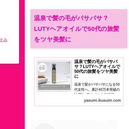
温泉で髪の毛がパサパサ？
LUTYヘアオイルで50代の旅髪
をツヤ美髪に
すみ
温泉で髪の毛がパサパ
サ？LUTYヘアオイルで
50代の旅髪をツヤ美髪
に
温泉で髪がパサパサになる50
代女性へ。累計40万本突破の
LUTYヘアオイルを旅行目線
で正直レビュー。泉質ダメー
yasumi.ikusuim.com
ジ・宿のドライヤー問題を解
決するヘアケア習慣をご紹介
します。