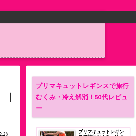
プリマキュットレギンスで旅行
むくみ・冷え解消！50代レビュ
ー
プリマキュットレギン
2.28