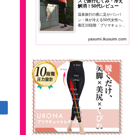
スで旅行むくみ・冷え
解消！50代レビュー
温泉旅行の夜に足がパンパ
ン・体が冷える50代女性へ。
着圧10段階「プリマキュット
レギンス」の使用感・価格・
口コミを正直レポート。翌朝
yasumi.ikusuim.com
の足の軽さが全然違います。