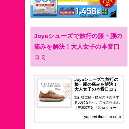
Joyaシューズで旅行の膝・腰の
痛みを解決！大人女子の本音口
コミ
Joyaシューズで旅行の
膝・腰の痛みを解決！
大人女子の本音口コミ
旅行後に膝・腰がズキズキす
る50代女性へ。スイス生まれ
世界300万足「Joya シュー
ズ」の使用感・口コミ・価格
yasumi.ikusuim.com
を正直レポート。旅を最後ま
で歩き切れる足元に