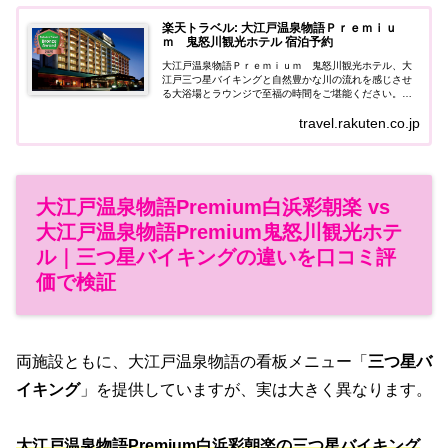
楽天トラベル: 大江戸温泉物語Ｐｒｅｍｉｕ
ｍ 鬼怒川観光ホテル 宿泊予約
大江戸温泉物語Ｐｒｅｍｉｕｍ 鬼怒川観光ホテル、大
江戸三つ星バイキングと自然豊かな川の流れを感じさせ
る大浴場とラウンジで至福の時間をご堪能ください。、
鬼怒川温泉駅→徒歩約15分。今市IC→約30分、駐車場:有
travel.rakuten.co.jp
（無料）200台 予約不要 ★駐...
大江戸温泉物語Premium白浜彩朝楽 vs
大江戸温泉物語Premium鬼怒川観光ホテ
ル｜三つ星バイキングの違いを口コミ評
価で検証
両施設ともに、大江戸温泉物語の看板メニュー「
三つ星バ
イキング
」を提供していますが、実は大きく異なります。
大江戸温泉物語Premium白浜彩朝楽の三つ星バイキング