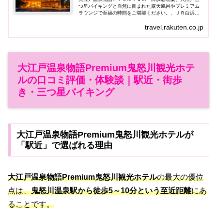
つ星バイキングと自然に囲まれた露天風呂やプレミアム
ラウンジで至福の時間をご堪能ください。、ＪＲ白浜駅
よりお車にて約10分、 阪和自動車道南紀田辺インターよ
travel.rakuten.co.jp
りお車にて約30分、駐車場:１００台...
大江戸温泉物語Premium鬼怒川観光ホテ
ルの口コミ評価・体験談｜駅近・街歩
き・三つ星バイキング
大江戸温泉物語Premium鬼怒川観光ホテルが
「駅近」で選ばれる理由
大江戸温泉物語Premium鬼怒川観光ホテル
の最大の優位
点は、
鬼怒川温泉駅から徒歩5～10分という至近距離
にあ
ることです。