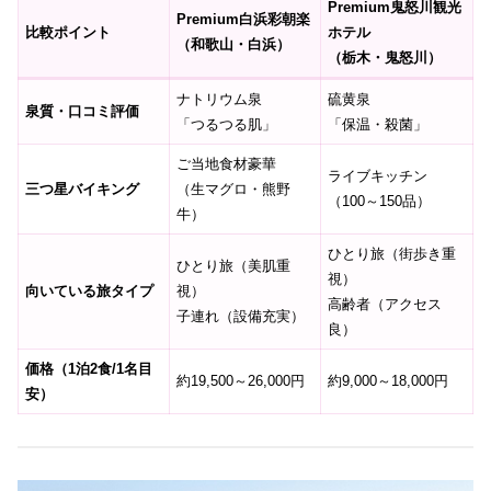
Premium鬼怒川観光
Premium白浜彩朝楽
比較ポイント
ホテル
（和歌山・白浜）
（栃木・鬼怒川）
ナトリウム泉
硫黄泉
泉質・口コミ評価
「つるつる肌」
「保温・殺菌」
ご当地食材豪華
ライブキッチン
三つ星バイキング
（生マグロ・熊野
（100～150品）
牛）
ひとり旅（街歩き重
ひとり旅（美肌重
視）
向いている旅タイプ
視）
高齢者（アクセス
子連れ（設備充実）
良）
価格（1泊2食/1名目
約19,500～26,000円
約9,000～18,000円
安）