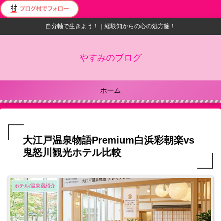
自分軸で生きよう！｜経験知からの心の処方箋！
やすみのブログ
ホーム
大江戸温泉物語Premium白浜彩朝楽vs
鬼怒川観光ホテル比較
ホテル/温泉宿紹介