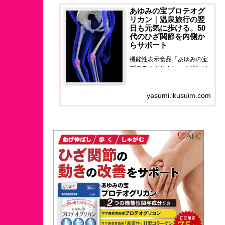
あゆみの宝プロテオグ
リカン｜温泉旅行の翌
日も元気に歩ける。50
代のひざ関節を内側か
らサポート
機能性表示食品「あゆみの宝
プロテオグリカン」を旅行目
線でレビュー。温泉旅行の翌
日に膝の違和感に悩む50代
yasumi.ikusuim.com
へ、ひざ関節と筋肉量をダブ
ルサポートするサプリの正直
な使用感をお届けします。50
代のひざ関節を内側からサポ
ートする。