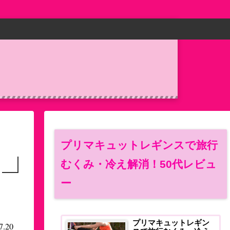
プリマキュットレギンスで旅行
むくみ・冷え解消！50代レビュ
ー
プリマキュットレギン
7.20