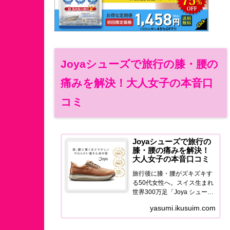
Joyaシューズで旅行の膝・腰の
痛みを解決！大人女子の本音口
コミ
Joyaシューズで旅行の
膝・腰の痛みを解決！
大人女子の本音口コミ
旅行後に膝・腰がズキズキす
る50代女性へ。スイス生まれ
世界300万足「Joya シュー
ズ」の使用感・口コミ・価格
yasumi.ikusuim.com
を正直レポート。旅を最後ま
で歩き切れる足元に