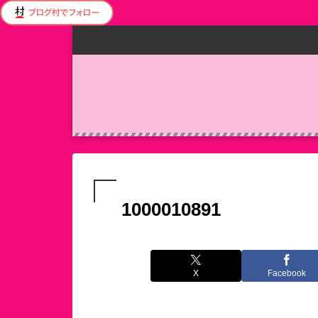
1000010891
X
Facebook