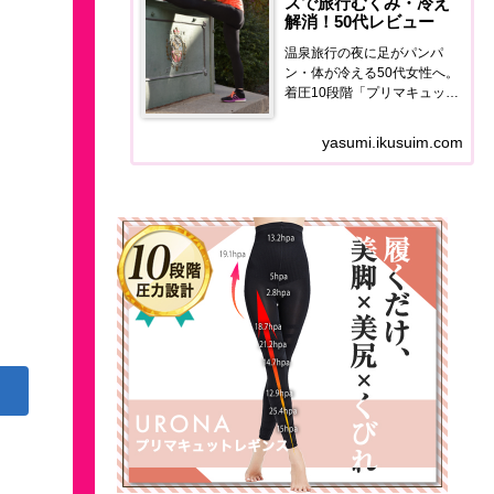
スで旅行むくみ・冷え
解消！50代レビュー
温泉旅行の夜に足がパンパ
ン・体が冷える50代女性へ。
着圧10段階「プリマキュット
レギンス」の使用感・価格・
口コミを正直レポート。翌朝
yasumi.ikusuim.com
の足の軽さが全然違います。