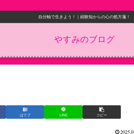
自分軸で生きよう！｜経験知からの心の処方箋！
やすみのブログ
はてブ
LINE
コピー
2025.0