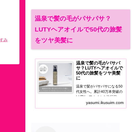
温泉で髪の毛がパサパサ？
LUTYヘアオイルで50代の旅髪
をツヤ美髪に
すみ
温泉で髪の毛がパサパ
サ？LUTYヘアオイルで
50代の旅髪をツヤ美髪
に
温泉で髪がパサパサになる50
代女性へ。累計40万本突破の
LUTYヘアオイルを旅行目線
で正直レビュー。泉質ダメー
yasumi.ikusuim.com
ジ・宿のドライヤー問題を解
決するヘアケア習慣をご紹介
します。