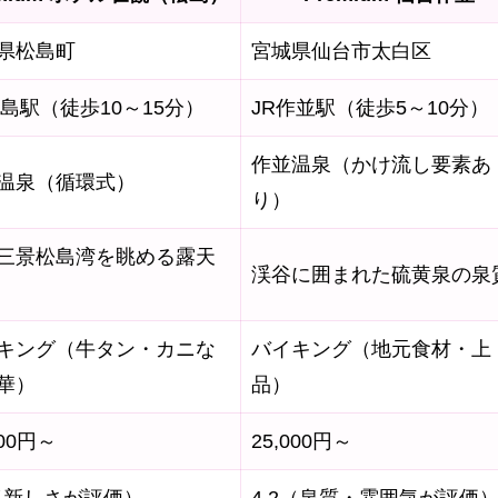
県松島町
宮城県仙台市太白区
松島駅（徒歩10～15分）
JR作並駅（徒歩5～10分）
作並温泉（かけ流し要素あ
温泉（循環式）
り）
三景松島湾を眺める露天
渓谷に囲まれた硫黄泉の泉
キング（牛タン・カニな
バイキング（地元食材・上
華）
品）
400円～
25,000円～