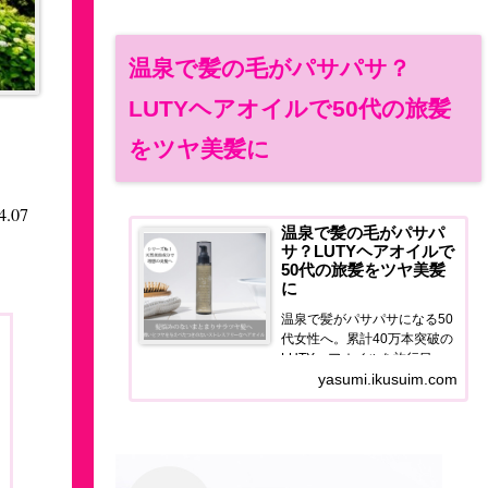
温泉で髪の毛がパサパサ？
LUTYヘアオイルで50代の旅髪
をツヤ美髪に
4.07
温泉で髪の毛がパサパ
サ？LUTYヘアオイルで
50代の旅髪をツヤ美髪
に
温泉で髪がパサパサになる50
代女性へ。累計40万本突破の
LUTYヘアオイルを旅行目線
で正直レビュー。泉質ダメー
yasumi.ikusuim.com
ジ・宿のドライヤー問題を解
決するヘアケア習慣をご紹介
します。