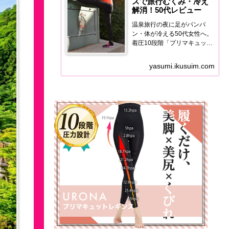
スで旅行むくみ・冷え
解消！50代レビュー
温泉旅行の夜に足がパンパ
ン・体が冷える50代女性へ。
着圧10段階「プリマキュット
レギンス」の使用感・価格・
口コミを正直レポート。翌朝
yasumi.ikusuim.com
の足の軽さが全然違います。