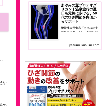
あゆみの宝プロテオグ
リカン｜温泉旅行の翌
日も元気に歩ける。50
代のひざ関節を内側か
らサポート
機能性表示食品「あゆみの宝
プロテオグリカン」を旅行目
線でレビュー。温泉旅行の翌
日に膝の違和感に悩む50代
yasumi.ikusuim.com
へ、ひざ関節と筋肉量をダブ
ルサポートするサプリの正直
な使用感をお届けします。50
代のひざ関節を内側からサポ
い
ートする。
だか
者の