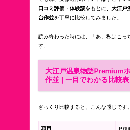
口コミ評価
・
体験談
をもとに、
大江戸温
台作並
を丁寧に比較してみました。
読み終わった時には、「あ、私はこっ
す。
大江戸温泉物語Premiumホ
作並 | 一目でわかる比較表
ざっくり比較すると、こんな感じです
項目
Pr