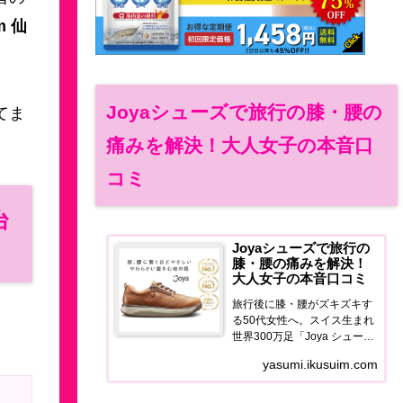
m 仙
Joyaシューズで旅行の膝・腰の
てま
痛みを解決！大人女子の本音口
コミ
台
Joyaシューズで旅行の
膝・腰の痛みを解決！
大人女子の本音口コミ
旅行後に膝・腰がズキズキす
る50代女性へ。スイス生まれ
世界300万足「Joya シュー
ズ」の使用感・口コミ・価格
yasumi.ikusuim.com
を正直レポート。旅を最後ま
で歩き切れる足元に