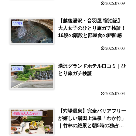
2026.07.09
【越後湯沢・音羽屋 宿泊記】
ソロ旅
大人女子のひとり旅ガチ検証！
16段の階段と部屋食の距離感
2026.07.03
湯沢グランドホテル口コミ｜ひ
ソロ旅
とり旅ガチ検証
2026.07.03
【穴場温泉】完全バリアフリー
母娘旅(大人女子旅）
が嬉しい湯田上温泉「わか竹」
｜竹林の絶景と朝5時の独占露
天風呂を正直レポ