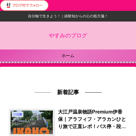
自分軸で生きよう！｜経験知からの心の処方箋！
やすみのブログ
ホーム
新着記事
大江戸温泉物語Premium伊香
ソロ旅
保｜アラフィフ・アラカンひと
り旅で正直レポ！バス停・段
差・ドライヤーは？