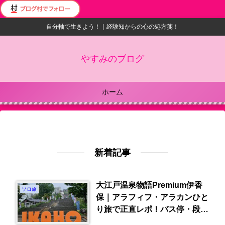
自分軸で生きよう！｜経験知からの心の処方箋！
やすみのブログ
ホーム
新着記事
大江戸温泉物語Premium伊香
ソロ旅
保｜アラフィフ・アラカンひと
り旅で正直レポ！バス停・段
差・ドライヤーは？