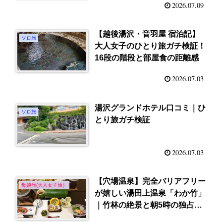
2026.07.09
【越後湯沢・音羽屋 宿泊記】
ソロ旅
大人女子のひとり旅ガチ検証！
16段の階段と部屋食の距離感
2026.07.03
湯沢グランドホテル口コミ｜ひ
ソロ旅
とり旅ガチ検証
2026.07.03
【穴場温泉】完全バリアフリー
母娘旅(大人女子旅）
が嬉しい湯田上温泉「わか竹」
｜竹林の絶景と朝5時の独占露
天風呂を正直レポ